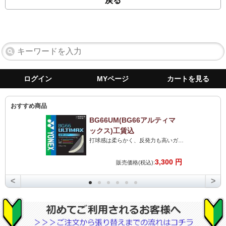
戻る
ログイン
MYページ
カートを見る
おすすめ商品
BG66UM(BG66アルティマ
ックス)工賃込
打球感は柔らかく、反発力も高いガット。打球音は最高のストリングです。力がない人にも最高です!
3,300 円
販売価格(税込):
<
>