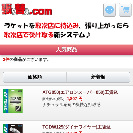
人気商品
2
件
の商品がございます。
価格順
新着順
ATG850(エアロンスーパー850)工賃込
4,807
円
販売価格(税込):
ナチュラル感覚の爽快な打球感
TGDW125(ダイナワイヤー)工賃込