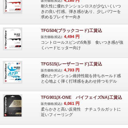
4,180
円
販売価格(税込):
耐久性に優れテンションロスが少ないくいつ
きの良い打感。弾き感があり、少しパワーを
求めるプレイヤー向き
TFG504(ブラックコード)工賃込
4,494
円
販売価格(税込):
コントロールスピンの5角形 食いつき感が強
くハードヒッター向け
TFG515(レーザーコード)工賃込
4,703
円
販売価格(税込):
優れたテンション維持性能を持ちホールド感
と心地よく弾く打球感をあわせ持つモデル
TFG901(X-ONE バイフェイズNA)工賃込
6,061
円
販売価格(税込):
柔らかさと高い反発性 ナチュラルガットに
近いフィーリング