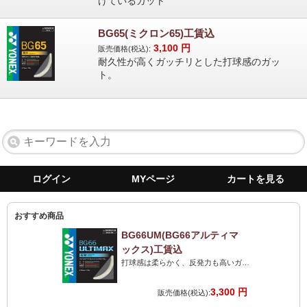
げているガット
BG65(ミクロン65)工賃込
3,100
円
販売価格(税込):
耐久性が高くガッチリとした打球感のガッ
ト。
ログイン
MYページ
カートを見る
おすすめ商品
BG66UM(BG66アルティマ
ックス)工賃込
打球感は柔らかく、反発力も高いガット。打球音は最高のストリングです。力がない人にも最高です!
3,300 円
販売価格(税込):