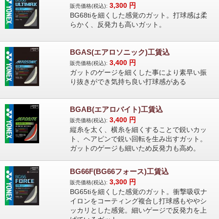
3,300
円
販売価格(税込):
BG68tiを細くした感覚のガット。打球感は柔
らかく、反発力も高いガット。
BGAS(エアロソニック)工賃込
3,400
円
販売価格(税込):
ガットのゲージを細くした事により素早い振
り抜きができ気持ち良い打球感がある
BGAB(エアロバイト)工賃込
3,400
円
販売価格(税込):
縦糸を太く、横糸を細くすることで鋭いカッ
ト、ヘアピンで鋭い回転を生み出すガット。
ガットのゲージも細いため反発力も高め。
BG66F(BG66フォース)工賃込
3,300
円
販売価格(税込):
BG65tiを細くした感覚のガット。衝撃吸収ナ
イロンをコーティング複合し打球感もややシ
ッカリとした感覚。細いゲージで反発力を上