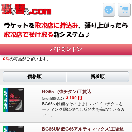
バドミントン
6
件
の商品がございます。
価格順
新着順
BG65TI(強チタン)工賃込
3,100
円
販売価格(税込):
BG65の性能をそのままにハイドロチタンをコ
ーティング層に複合し反発力を高めているガ
ット。
BG66UM(BG66アルティマックス)工賃込