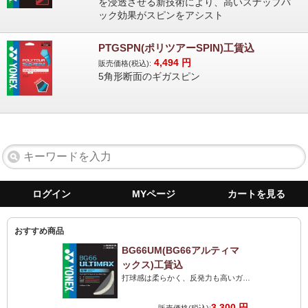
を浸透させる新技術により、高いスナップバ
ック効果がスピンをアシスト
PTGSPN(ポリツアーSPIN)工賃込
4,494
円
販売価格(税込):
5角形断面のギガスピン
ログイン
MYページ
カートを見る
おすすめ商品
BG66UM(BG66アルティマ
ックス)工賃込
打球感は柔らかく、反発力も高いガット。打球音は最高のストリングです。力がない人にも最高です!
3,300 円