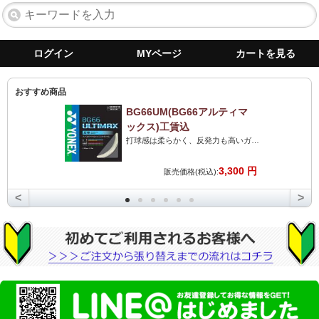
ログイン
MYページ
カートを見る
おすすめ商品
BG66UM(BG66アルティマ
ックス)工賃込
打球感は柔らかく、反発力も高いガット。打球音は最高のストリングです。力がない人にも最高です!
3,300 円
販売価格(税込):
<
>