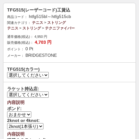
TFG515(レーザーコード)工賃込
htfg515bl～htfg515cb
商品コード：
テニス
>
ストリング
関連カテゴリ：
テニス
>
ストリング
>
テクニファイバー
通常価格(税込)：
4,950
円
4,703
円
販売価格(税込)：
0
Pt
ポイント：
BRIDGESTONE
メーカー：
TFG515(カラー)
ラケット持込店:
内容説明
ポンド:
2knot or 4knot:
内容説明